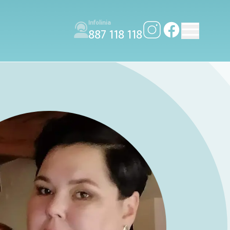
Infolinia
887 118 118