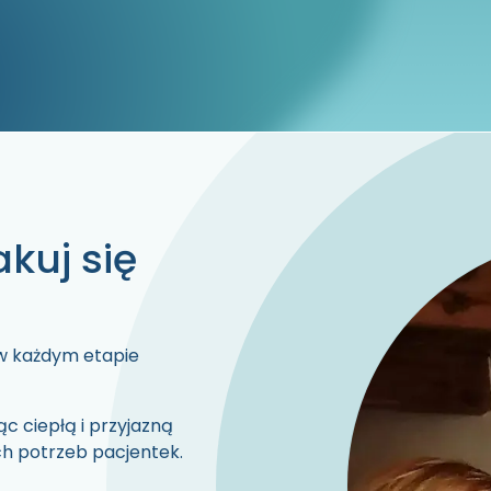
akuj się
 w każdym etapie
c ciepłą i przyjazną
ch potrzeb pacjentek.